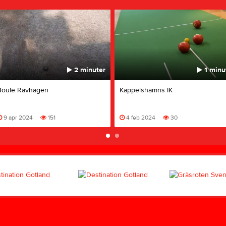
2 minuter
1 minu
Boule Rävhagen
Kappelshamns IK
9 apr 2024
151
4 feb 2024
30