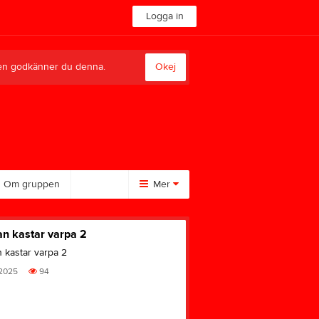
Logga in
sten godkänner du denna.
Okej
Om gruppen
Mer
Huvudmeny
Övrigt
n kastar varpa 2
Kontakt
Besökarstatistik
 kastar varpa 2
Länkar
 2025
94
Dokument
Mulde Tävlingar
Frågan = Svar