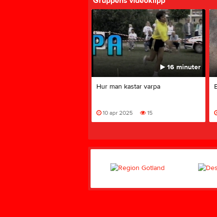
Gruppens videoklipp
16 minuter
Hur man kastar varpa
10 apr 2025
15