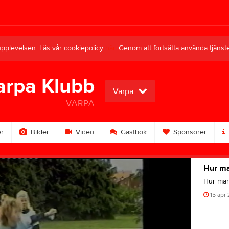
upplevelsen. Läs vår cookiepolicy
här
. Genom att fortsätta använda tjän
arpa Klubb
Varpa
VARPA
r
Bilder
Video
Gästbok
Sponsorer
Hur ma
Hur man
15 apr