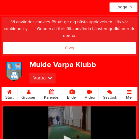
Logga in
Vi använder cookies för att ge dig bästa upplevelsen. Läs vår
cookiepolicy
här
. Genom att fortsätta använda tjänsten godkänner du
denna.
Okej
Mulde Varpa Klubb
Varpa
Start
Gruppen
Kalender
Bilder
Video
Gästbok
Mer