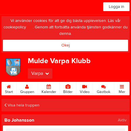
Logga in
Vi använder cookies för att ge dig bästa upplevelsen. Läs vår
cookiepolicy
här
. Genom att fortsätta använda tjänsten godkänner du
denna.
Okej
Mulde Varpa Klubb
Varpa
Start
Gruppen
Kalender
Bilder
Video
Gästbok
Mer
Visa hela truppen
Bo Johansson
Aktiv