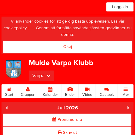
Logga in
Vi använder cookies för att ge dig bästa upplevelsen. Läs vår
cookiepolicy
här
. Genom att fortsätta använda tjänsten godkänner du
denna.
Okej
Mulde Varpa Klubb
Varpa
Start
Gruppen
Kalender
Bilder
Video
Gästbok
Mer
Juli 2026
Prenumerera
Skriv ut