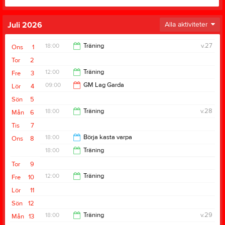
Juli 2026
Alla aktiviteter
18:00
Träning
v.27
Ons
1
Tor
2
20:00
12:00
Träning
Fre
3
09:00
GM Lag Garda
Lör
4
14:00
Sön
5
10:00
18:00
Träning
v.28
Mån
6
Tis
7
20:00
18:00
Börja kasta varpa
Ons
8
18:00
Träning
20:00
Tor
9
20:00
12:00
Träning
Fre
10
Lör
11
14:00
Sön
12
18:00
Träning
v.29
Mån
13