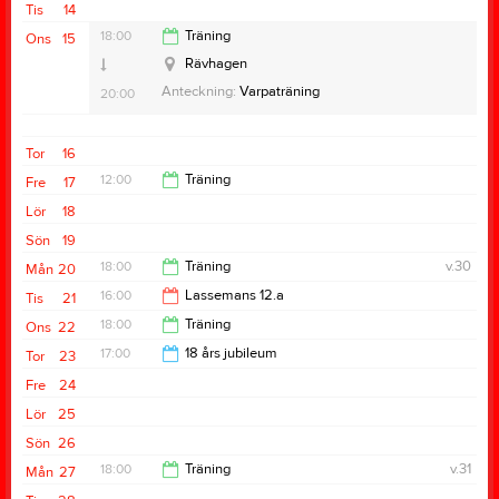
Tis
14
20:00
18:00
Träning
Ons
15
Rävhagen
Anteckning:
Varpaträning
20:00
Tor
16
12:00
Träning
Fre
17
Lör
18
14:00
Sön
19
18:00
Träning
v.30
Mån
20
16:00
Lassemans 12.a
Tis
21
20:00
18:00
Träning
Ons
22
20:00
17:00
18 års jubileum
Tor
23
20:00
Fre
24
21:00
Lör
25
Sön
26
18:00
Träning
v.31
Mån
27