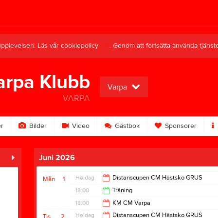
upplevelsen. Läs vår cookiepolicy
här
. Genom att fortsätta använda tjän
arpa Klubb
Varpa
VARPA
r
Bilder
Video
Gästbok
Sponsorer
Juni 2026
Heldag
Distanscupen CM Hästsko GRUS
Mån
1
18:00
Träning
18:00
KM CM Varpa
20:00
Heldag
Distanscupen CM Hästsko GRUS
Tis
2