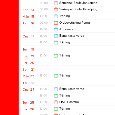
14:00
09:00
Seriespel Boule Jönköping
15:00
00:00
Seriespel Boule Jönköping
Sön
14
00:00
18:00
Träning
Mån
15
17:00
09:00
Oldboystävling Roma
Tis
16
20:00
16:00
Abbonerat
14:00
18:00
Börja kasta varpa
Ons
17
20:00
18:00
Träning
20:00
Tor
18
20:00
12:00
Träning
Fre
19
Lör
20
14:00
Sön
21
18:00
Träning
Mån
22
Tis
23
20:00
18:00
Börja kasta varpa
Ons
24
18:00
Träning
20:00
18:00
FISH Hästsko
Tor
25
20:00
12:00
Träning
Fre
26
20:00