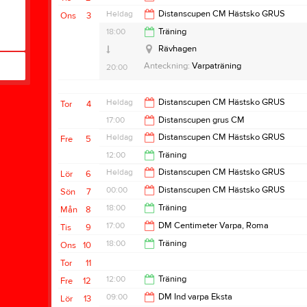
20:00
Heldag
Distanscupen CM Hästsko GRUS
Ons
3
Rävhagen
18:00
Träning
Tävling:
Distanscupen CM Hästsko GRUS
Rävhagen
Referat
Anteckning:
Varpaträning
20:00
Heldag
Distanscupen CM Hästsko GRUS
Tor
4
17:00
Distanscupen grus CM
Heldag
Distanscupen CM Hästsko GRUS
Fre
5
20:00
12:00
Träning
Heldag
Distanscupen CM Hästsko GRUS
Lör
6
14:00
00:00
Distanscupen CM Hästsko GRUS
Sön
7
18:00
Träning
Mån
8
19:00
17:00
DM Centimeter Varpa, Roma
Tis
9
20:00
18:00
Träning
Ons
10
21:00
Tor
11
20:00
12:00
Träning
Fre
12
09:00
DM Ind varpa Eksta
Lör
13