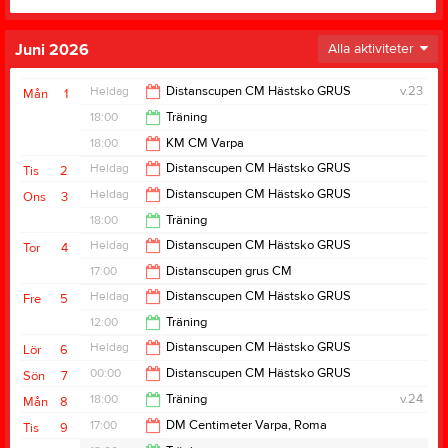
Juni 2026
Alla aktiviteter
Heldag
Distanscupen CM Hästsko GRUS
v.23
Mån
1
18:00
Träning
18:00
KM CM Varpa
20:00
Heldag
Distanscupen CM Hästsko GRUS
Tis
2
20:00
Heldag
Distanscupen CM Hästsko GRUS
Ons
3
18:00
Träning
Heldag
Distanscupen CM Hästsko GRUS
Tor
4
20:00
17:00
Distanscupen grus CM
Heldag
Distanscupen CM Hästsko GRUS
Fre
5
20:00
12:00
Träning
Heldag
Distanscupen CM Hästsko GRUS
Lör
6
14:00
00:00
Distanscupen CM Hästsko GRUS
Sön
7
18:00
Träning
v.24
Mån
8
19:00
17:00
DM Centimeter Varpa, Roma
Tis
9