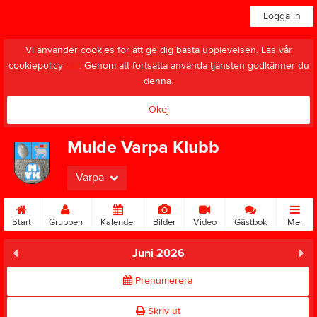
Logga in
Vi använder cookies för att ge dig bästa upplevelsen. Läs vår
cookiepolicy
här
. Genom att fortsätta använda tjänsten godkänner du
denna.
Okej
Mulde Varpa Klubb
Varpa
Start
Gruppen
Kalender
Bilder
Video
Gästbok
Mer
Juni 2026
Prenumerera
Skriv ut