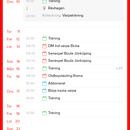
20:00
18:00
Träning
Ons
10
21:00
Rävhagen
Anteckning:
Varpaträning
20:00
Tor
11
12:00
Träning
Fre
12
09:00
DM Ind varpa Eksta
Lör
13
14:00
09:00
Seriespel Boule Jönköping
15:00
00:00
Seriespel Boule Jönköping
Sön
14
00:00
18:00
Träning
v.25
Mån
15
17:00
09:00
Oldboystävling Roma
Tis
16
20:00
16:00
Abbonerat
14:00
18:00
Börja kasta varpa
Ons
17
20:00
18:00
Träning
20:00
Tor
18
20:00
12:00
Träning
Fre
19
Lör
20
14:00
Sön
21