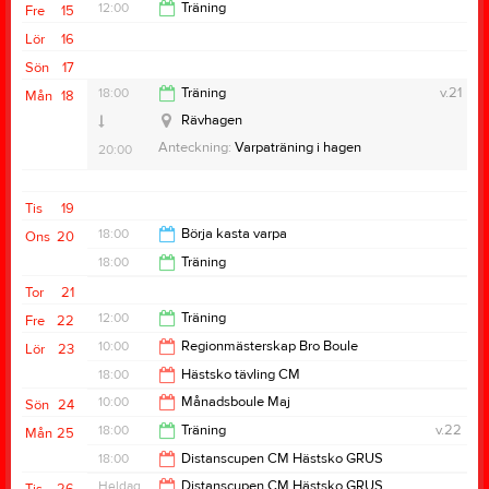
20:00
12:00
Träning
Fre
15
Lör
16
14:00
Sön
17
18:00
Träning
v.21
Mån
18
Rävhagen
Anteckning:
Varpaträning i hagen
20:00
Tis
19
18:00
Börja kasta varpa
Ons
20
18:00
Träning
20:00
Tor
21
20:00
12:00
Träning
Fre
22
10:00
Regionmästerskap Bro Boule
Lör
23
14:00
18:00
Hästsko tävling CM
15:00
10:00
Månadsboule Maj
Sön
24
21:00
18:00
Träning
v.22
Mån
25
14:00
18:00
Distanscupen CM Hästsko GRUS
20:00
Heldag
Distanscupen CM Hästsko GRUS