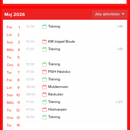
Maj 2026
Alla aktiviteter
12:00
Träning
v.18
Fre
1
Lör
2
14:00
10:00
KM trippel Boule
Sön
3
17:30
Träning
v.19
Mån
4
14:00
Tis
5
19:30
18:00
Träning
Ons
6
17:00
FISH Hästsko
Tor
7
20:00
12:00
Träning
Fre
8
20:00
09:00
Muldemixen
Lör
9
14:00
09:00
Rävkulan
Sön
10
16:00
17:30
Träning
v.20
Mån
11
15:00
10:00
Höstvarpan
Tis
12
19:30
18:00
Träning
Ons
13
14:00
Tor
14