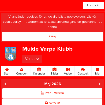
Logga in
Vi använder cookies för att ge dig bästa upplevelsen. Läs vår
cookiepolicy
här
. Genom att fortsätta använda tjänsten godkänner du
denna.
Okej
Mulde Varpa Klubb
Varpa
Start
Gruppen
Kalender
Bilder
Video
Gästbok
Mer
Maj 2026
Prenumerera
Skriv ut