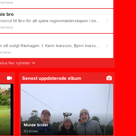
entarer
le bro
I dag så åkte 9 muldespelare norrut till Bro för att spela regionmästerskapen i boule. De tre lagen med Birgit Persson, Mats Funck och Anders Hedlund. Boa Johansson, Olof Bäckström, Janne Larsson Anki Lindström, Cattis Sundqvist, Magnus Sundqvist. Lag Birgit lyckades inte ta sig vidare från gruppspelet. Lag Boa tog sig vidare och slutade på en 5:e plats Och bäst av alla var lag Anki som spelade en bra final men fick se sig besegrade, och hamnade på en fin andra plats, Bra och roligt och rackarns så varmt i Bro. Nu laddar vi om inför Månadsboule i morgon i Rävhagen.
entarer
Dagens KM reultat i boule från ett soligt Rävhagen. 1. Karin Ivarsson, Björn Ivarsson, Lars Hallberg 2. Boa Johansson, Dag Karlsson, Lars Porselius 3. Ulla Söderblom, Barbro Lindblom, Tord Torsson 4. Anki Lindström, Cattis Sundqvist, Magnus Sundqvist 5. Birgit Persson, Anders Hedlund, Mats Funck
ntarer
Visa fler nyheter
Senast uppdaterade album
Mulde bilder
43 bilder