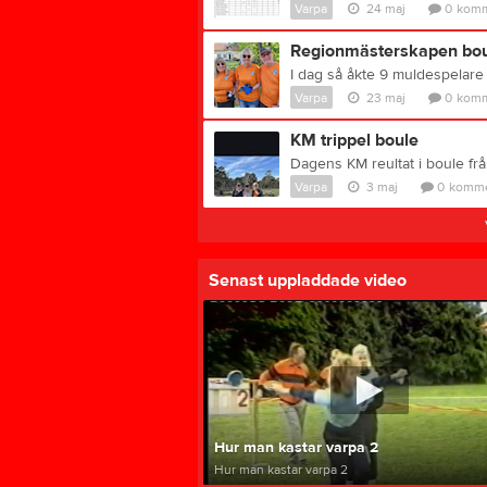
Varpa
24 maj
0
komm
Regionmästerskapen bou
Varpa
23 maj
0
komm
KM trippel boule
Varpa
3 maj
0
komme
Senast uppladdade video
Hur man kastar varpa 2
Hur man kastar varpa 2