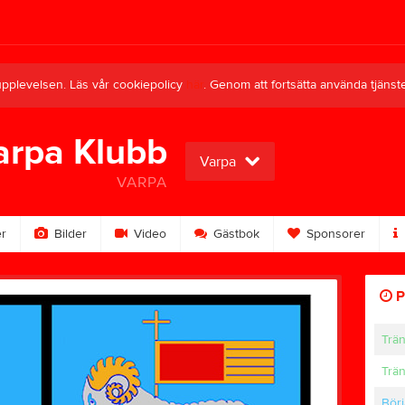
upplevelsen. Läs vår cookiepolicy
här
. Genom att fortsätta använda tjän
arpa Klubb
Varpa
VARPA
r
Bilder
Video
Gästbok
Sponsorer
P
Trä
Trä
Börj