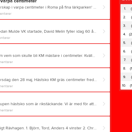
Varpa centimeter
I går kväll kastades det mästerskap i varpa centimeter i Roma på fina lärkparken' Två tävlande från Mulde VK var med. Kent Andersson tävlande i B klassen fick inte riktigt till det men slutade med resultat på 1186 cm Boa Johansson som är C kastare, fick till det bra och slutade på 605 cm och blev med detta resultat B kastare. I varpan finns det olika klasser som räknas på centimeterresultat. 0-300 cm är Elit , 301-500 cm är A, 501 till 800 cm är B, 801-1200 är C,och över detta är man D kastare Bilden är tagen från ett tidigare tillfälle.
1.
(
ntarer
2.
3.
En av huvodmedlemmarna sedan Mulde VK startade, David Melin fyller idag 60 år. Vi i Mulde var på plats och gratulerade honom på denna jubeliumsdag. Ett stort Grattis till di David, och ha en trevlig kväll. Jannarna/MuldeVK
4.
(2
ntarer
5.
6.
7 kastare gjorde i kväll upp om vem som skulle bli KM mästare i centimeter. Kvällens resultat. 1. Janne Larsson 206 KM mästare 2. Samuel Jakobsson 231. 1 nolla 3. Kent Andersson 231, 0 nollor 4, Olof Bäckström 238 5. Magnus Sundqvist 368 6. Lasse Porselius 412 7, Boa Johansson 515 Skampålen tillfaller Samuel Jakobsson som fick ett meterskast i första kastet,, grattis :)
7.
entarer
8.
(
9.
Hästsko träning gräs i kväll torsdag den 28 maj, Hästsko KM gräs centimeter fredag klockan 17.00 KM i varpa centimeter måndag den 1 juni klockan 18.00 Fritt kastavstånd,, 14 kast. Rävhagen är platsen.
10.
(
entarer
Denna vecka startar Distanscupen hästsko som är rikstäckande. Vi är med för att träna lite, ingen kostnad och inga priser. Grus vecka 22/23, 27/28 och 33/34 Gräs vecka 25-26, 31/32, och 35/36 Vi kör grus vecka 23 till att börja med.
entarer
Dagens resultat från ett somrigt Rävhagen. 1. Björn, Tord, Anders 4 vinster 2. Christer, Lasse H, Janne 3 vinster + 14 3. Birgit, Dagge, Boa 3 vinster + 8 4, Karin, Ulla, Matte 3 vinster+ 4 5. Anki, Magnus, Kenta 6. Cattis, Lasse P, Bobo