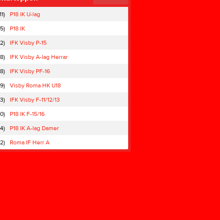
11)
P18 IK U-lag
(5)
P18 IK
(2)
IFK Visby P-15
8)
IFK Visby A-lag Herrar
(8)
IFK Visby PF-16
(9)
Visby Roma HK U18
(3)
IFK Visby F-11/12/13
10)
P18 IK F-15/16
(4)
P18 IK A-lag Damer
12)
Roma IF Herr A