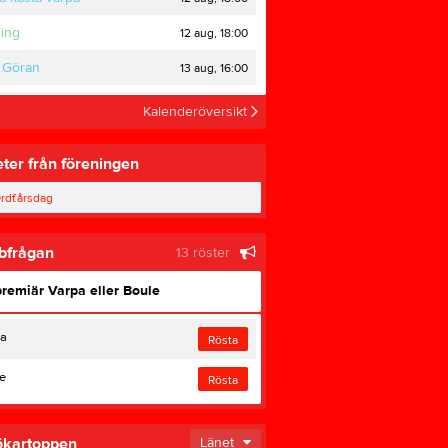
Gotlands HKF
ning
12 aug, 18:00
Varpa resultat
a Göran
13 aug, 16:00
Kalenderöversikt
 Mulde VK
ter från föreningen
0
rdf.årsdag
bfrågan
13 röster
remiär Varpa eller Boule
pa
Rösta
e
Rösta
ökartoppen
Länet