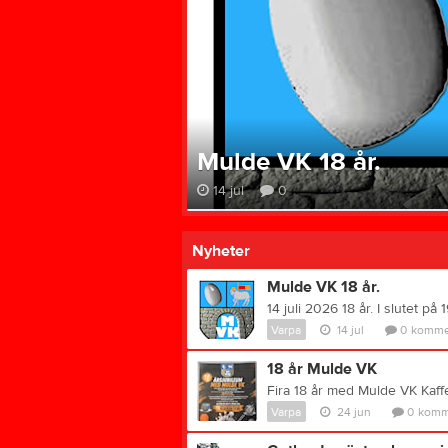
Mulde VK 18 år.
14 jul
0
Nyheter
Mulde VK 18 år.
Varpa
14 jul
0
komme
18 år Mulde VK
Varpa
24 jun
0
komm