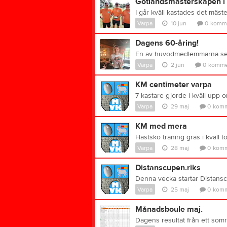
Gotlandsmästerskapen i 
Varpa
10 jun
0
komme
Dagens 60-åring!
Varpa
2 jun
0
komme
KM centimeter varpa
Varpa
29 maj
0
komm
KM med mera
Varpa
28 maj
0
komm
Distanscupen.riks
Varpa
25 maj
0
komm
Månadsboule maj.